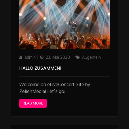
Author
Updated
Categories
admin
23. Mai 2020
Allgemein
on
HALLO ZUSAMMEN!
Welcome on eLiveConcert Site by
ZeilenMedia! Let`s go!
READ MORE