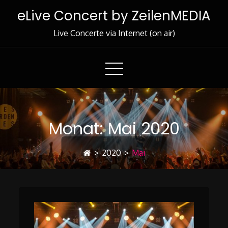
Skip
eLive Concert by ZeilenMEDIA
to
Content
Live Concerte via Internet (on air)
Monat:
Mai 2020
>
2020
>
Mai